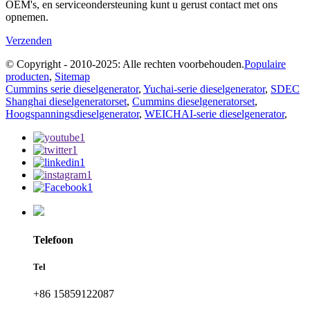
OEM's, en serviceondersteuning kunt u gerust contact met ons
opnemen.
Verzenden
© Copyright - 2010-2025: Alle rechten voorbehouden.
Populaire
producten
,
Sitemap
Cummins serie dieselgenerator
,
Yuchai-serie dieselgenerator
,
SDEC
Shanghai dieselgeneratorset
,
Cummins dieselgeneratorset
,
Hoogspanningsdieselgenerator
,
WEICHAI-serie dieselgenerator
,
Telefoon
Tel
+86 15859122087