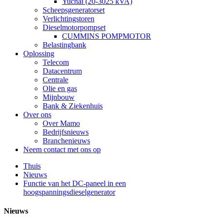
Yuchai (20-3025 kVA)
Scheepsgeneratorset
Verlichtingstoren
Dieselmotorpompset
CUMMINS POMPMOTOR
Belastingbank
Oplossing
Telecom
Datacentrum
Centrale
Olie en gas
Mijnbouw
Bank & Ziekenhuis
Over ons
Over Mamo
Bedrijfsnieuws
Branchenieuws
Neem contact met ons op
Thuis
Nieuws
Functie van het DC-paneel in een
hoogspanningsdieselgenerator
Nieuws