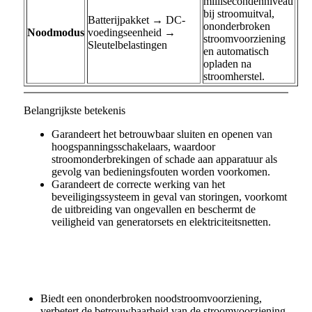
millisecondenniveau
bij stroomuitval,
Batterijpakket → DC-
ononderbroken
Noodmodus
voedingseenheid →
stroomvoorziening
Sleutelbelastingen
en automatisch
opladen na
stroomherstel.
Belangrijkste betekenis
Garandeert het betrouwbaar sluiten en openen van
hoogspanningsschakelaars, waardoor
stroomonderbrekingen of schade aan apparatuur als
gevolg van bedieningsfouten worden voorkomen.
Garandeert de correcte werking van het
beveiligingssysteem in geval van storingen, voorkomt
de uitbreiding van ongevallen en beschermt de
veiligheid van generatorsets en elektriciteitsnetten.
Biedt een ononderbroken noodstroomvoorziening,
verbetert de betrouwbaarheid van de stroomvoorziening