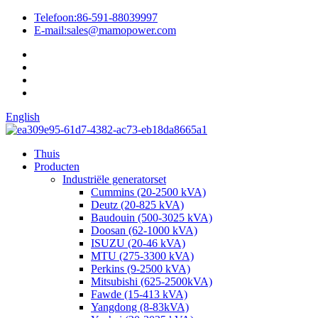
Telefoon:
86-591-88039997
E-mail:
sales@mamopower.com
English
Thuis
Producten
Industriële generatorset
Cummins (20-2500 kVA)
Deutz (20-825 kVA)
Baudouin (500-3025 kVA)
Doosan (62-1000 kVA)
ISUZU (20-46 kVA)
MTU (275-3300 kVA)
Perkins (9-2500 kVA)
Mitsubishi (625-2500kVA)
Fawde (15-413 kVA)
Yangdong (8-83kVA)