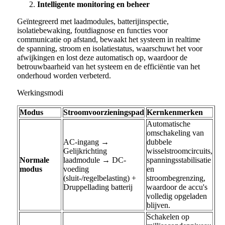
Intelligente monitoring en beheer
Geïntegreerd met laadmodules, batterijinspectie,
isolatiebewaking, foutdiagnose en functies voor
communicatie op afstand, bewaakt het systeem in realtime
de spanning, stroom en isolatiestatus, waarschuwt het voor
afwijkingen en lost deze automatisch op, waardoor de
betrouwbaarheid van het systeem en de efficiëntie van het
onderhoud worden verbeterd.
Werkingsmodi
Modus
Stroomvoorzieningspad
Kernkenmerken
Automatische
omschakeling van
AC-ingang →
dubbele
Gelijkrichting
wisselstroomcircuits,
Normale
laadmodule → DC-
spanningsstabilisatie
modus
voeding
en
(sluit-/regelbelasting) +
stroombegrenzing,
Druppellading batterij
waardoor de accu's
volledig opgeladen
blijven.
Schakelen op