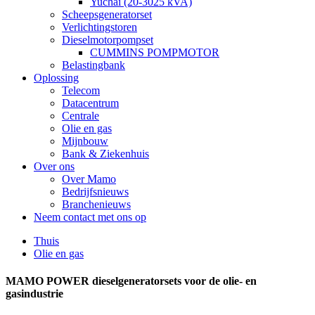
Yuchai (20-3025 kVA)
Scheepsgeneratorset
Verlichtingstoren
Dieselmotorpompset
CUMMINS POMPMOTOR
Belastingbank
Oplossing
Telecom
Datacentrum
Centrale
Olie en gas
Mijnbouw
Bank & Ziekenhuis
Over ons
Over Mamo
Bedrijfsnieuws
Branchenieuws
Neem contact met ons op
Thuis
Olie en gas
MAMO POWER dieselgeneratorsets voor de olie- en
gasindustrie