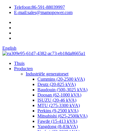
Telefoon:
86-591-88039997
E-mail:
sales@mamopower.com
English
Thuis
Producten
Industriële generatorset
Cummins (20-2500 kVA)
Deutz (20-825 kVA)
Baudouin (500-3025 kVA)
Doosan (62-1000 kVA)
ISUZU (20-46 kVA)
MTU (275-3300 kVA)
Perkins (9-2500 kVA)
Mitsubishi (625-2500kVA)
Fawde (15-413 kVA)
Yangdong (8-83kVA)