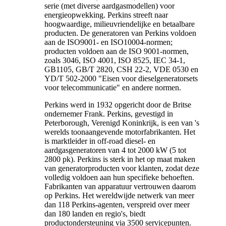
serie (met diverse aardgasmodellen) voor
energieopwekking. Perkins streeft naar
hoogwaardige, milieuvriendelijke en betaalbare
producten. De generatoren van Perkins voldoen
aan de ISO9001- en ISO10004-normen;
producten voldoen aan de ISO 9001-normen,
zoals 3046, ISO 4001, ISO 8525, IEC 34-1,
GB1105, GB/T 2820, CSH 22-2, VDE 0530 en
YD/T 502-2000 "Eisen voor dieselgeneratorsets
voor telecommunicatie" en andere normen.
Perkins werd in 1932 opgericht door de Britse
ondernemer Frank. Perkins, gevestigd in
Peterborough, Verenigd Koninkrijk, is een van 's
werelds toonaangevende motorfabrikanten. Het
is marktleider in off-road diesel- en
aardgasgeneratoren van 4 tot 2000 kW (5 tot
2800 pk). Perkins is sterk in het op maat maken
van generatorproducten voor klanten, zodat deze
volledig voldoen aan hun specifieke behoeften.
Fabrikanten van apparatuur vertrouwen daarom
op Perkins. Het wereldwijde netwerk van meer
dan 118 Perkins-agenten, verspreid over meer
dan 180 landen en regio's, biedt
productondersteuning via 3500 servicepunten.