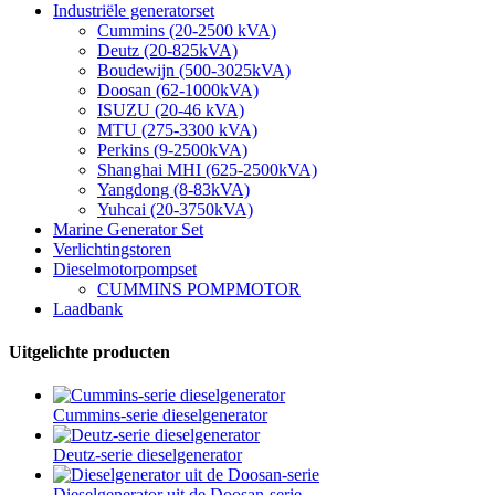
Industriële generatorset
Cummins (20-2500 kVA)
Deutz (20-825kVA)
Boudewijn (500-3025kVA)
Doosan (62-1000kVA)
ISUZU (20-46 kVA)
MTU (275-3300 kVA)
Perkins (9-2500kVA)
Shanghai MHI (625-2500kVA)
Yangdong (8-83kVA)
Yuhcai (20-3750kVA)
Marine Generator Set
Verlichtingstoren
Dieselmotorpompset
CUMMINS POMPMOTOR
Laadbank
Uitgelichte producten
Cummins-serie dieselgenerator
Deutz-serie dieselgenerator
Dieselgenerator uit de Doosan-serie