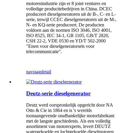
motorenindustrie zijn er 8 joint ventures en
volledige productiebedrijven in China. DCEC
produceert dieselgeneratoren uit de B-, C- en L-
serie, terwijl CCEC dieselgeneratoren uit de M-,
N- en KQ-serie produceert. De producten
voldoen aan de normen ISO 3046, ISO 4001,
ISO 8525, IEC 34-1, GB 1105, GB/T 2820,
CSH 22-2, VDE 0530 en YD/T 502-2000
"Eisen voor dieselgeneratorsets voor
telecommunicatie".
navraag
detail
Deutz-serie dieselgenerator
Deutz werd oorspronkelijk opgericht door NA
Otto & Cie in 1864 en is 's werelds
toonaangevende onafhankelijke motorfabrikant
met de langste geschiedenis. Als een volledig
assortiment van motorexperts, levert DEUTZ
watergekoelde en luchtgekoelde dieselmotoren