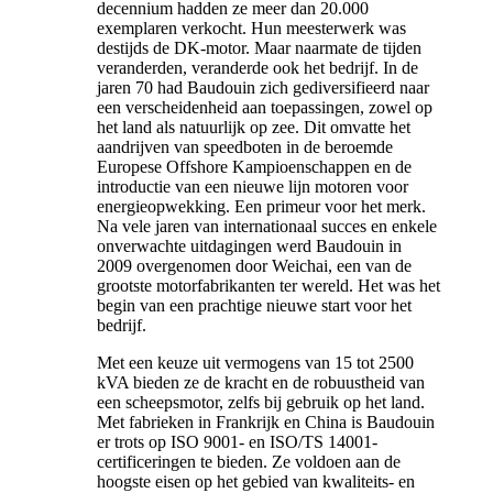
decennium hadden ze meer dan 20.000
exemplaren verkocht. Hun meesterwerk was
destijds de DK-motor. Maar naarmate de tijden
veranderden, veranderde ook het bedrijf. In de
jaren 70 had Baudouin zich gediversifieerd naar
een verscheidenheid aan toepassingen, zowel op
het land als natuurlijk op zee. Dit omvatte het
aandrijven van speedboten in de beroemde
Europese Offshore Kampioenschappen en de
introductie van een nieuwe lijn motoren voor
energieopwekking. Een primeur voor het merk.
Na vele jaren van internationaal succes en enkele
onverwachte uitdagingen werd Baudouin in
2009 overgenomen door Weichai, een van de
grootste motorfabrikanten ter wereld. Het was het
begin van een prachtige nieuwe start voor het
bedrijf.
Met een keuze uit vermogens van 15 tot 2500
kVA bieden ze de kracht en de robuustheid van
een scheepsmotor, zelfs bij gebruik op het land.
Met fabrieken in Frankrijk en China is Baudouin
er trots op ISO 9001- en ISO/TS 14001-
certificeringen te bieden. Ze voldoen aan de
hoogste eisen op het gebied van kwaliteits- en