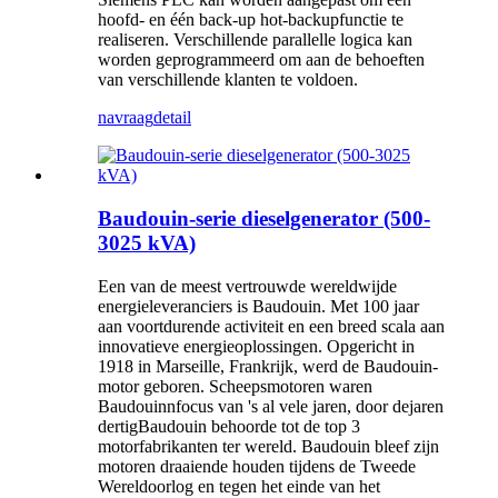
hoofd- en één back-up hot-backupfunctie te
realiseren. Verschillende parallelle logica kan
worden geprogrammeerd om aan de behoeften
van verschillende klanten te voldoen.
navraag
detail
Baudouin-serie dieselgenerator (500-
3025 kVA)
Een van de meest vertrouwde wereldwijde
energieleveranciers is B
a
udouin. Met 100 jaar
aan voortdurende activiteit en een breed scala aan
innovatieve energieoplossingen. Opgericht in
1918 in Marseille, Frankrijk, werd de Baudouin-
motor geboren. Scheepsmotoren waren
Baudouin
n
focus van 's al vele jaren, door de
jaren
dertig
Baudouin behoorde tot de top 3
motorfabrikanten ter wereld. Baudouin bleef zijn
motoren draaiende houden tijdens de Tweede
Wereldoorlog en tegen het einde van het