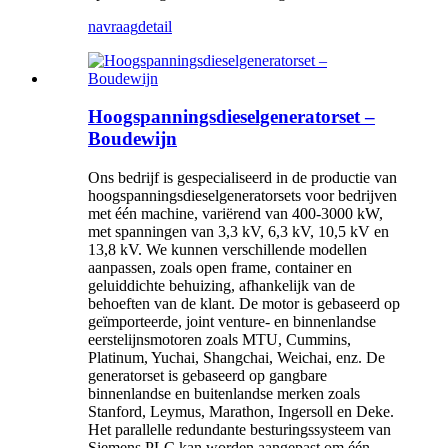
navraag
detail
Hoogspanningsdieselgeneratorset –
Boudewijn
Ons bedrijf is gespecialiseerd in de productie van
hoogspanningsdieselgeneratorsets voor bedrijven
met één machine, variërend van 400-3000 kW,
met spanningen van 3,3 kV, 6,3 kV, 10,5 kV en
13,8 kV. We kunnen verschillende modellen
aanpassen, zoals open frame, container en
geluiddichte behuizing, afhankelijk van de
behoeften van de klant. De motor is gebaseerd op
geïmporteerde, joint venture- en binnenlandse
eerstelijnsmotoren zoals MTU, Cummins,
Platinum, Yuchai, Shangchai, Weichai, enz. De
generatorset is gebaseerd op gangbare
binnenlandse en buitenlandse merken zoals
Stanford, Leymus, Marathon, Ingersoll en Deke.
Het parallelle redundante besturingssysteem van
Siemens PLC kan worden aangepast om één