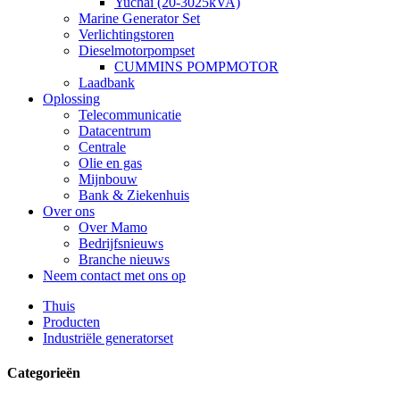
Yuchai (20-3025kVA)
Marine Generator Set
Verlichtingstoren
Dieselmotorpompset
CUMMINS POMPMOTOR
Laadbank
Oplossing
Telecommunicatie
Datacentrum
Centrale
Olie en gas
Mijnbouw
Bank & Ziekenhuis
Over ons
Over Mamo
Bedrijfsnieuws
Branche nieuws
Neem contact met ons op
Thuis
Producten
Industriële generatorset
Categorieën