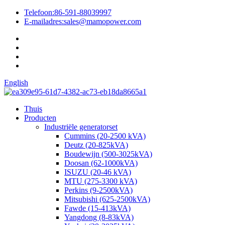
Telefoon:
86-591-88039997
E-mailadres:
sales@mamopower.com
English
Thuis
Producten
Industriële generatorset
Cummins (20-2500 kVA)
Deutz (20-825kVA)
Boudewijn (500-3025kVA)
Doosan (62-1000kVA)
ISUZU (20-46 kVA)
MTU (275-3300 kVA)
Perkins (9-2500kVA)
Mitsubishi (625-2500kVA)
Fawde (15-413kVA)
Yangdong (8-83kVA)