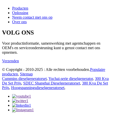
Producten
Oplossing
Neem contact met ons op
Over ons
VOLG ONS
Voor productinformatie, samenwerking met agentschappen en
OEM's en serviceondersteuning kunt u gerust contact met ons
opnemen.
Verzenden
© Copyright - 2010-2025 : Alle rechten voorbehouden.
Populaire
producten
,
Sitemap
Cummins dieselgeneratorset
,
Yuchai-serie dieselgenerator
,
300 Kva
Dg Set Prijs
,
SDEC Shanghai Dieselgeneratorset
,
380 Kva Dg Set
Prijs
,
Hoogspanningsdieselgeneratorset
,