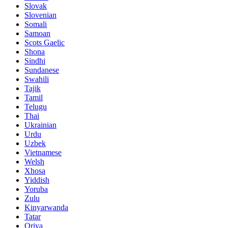
Slovak
Slovenian
Somali
Samoan
Scots Gaelic
Shona
Sindhi
Sundanese
Swahili
Tajik
Tamil
Telugu
Thai
Ukrainian
Urdu
Uzbek
Vietnamese
Welsh
Xhosa
Yiddish
Yoruba
Zulu
Kinyarwanda
Tatar
Oriya