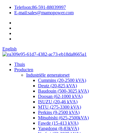
Telefoon:
86-591-88039997
E-mail:
sales@mamopower.com
English
Thuis
Producten
Industriële generatorset
Cummins (20-2500 kVA)
Deutz (20-825 kVA)
Baudouin (500-3025 kVA)
Doosan (62-1000 kVA)
ISUZU (20-46 kVA)
MTU (275-3300 kVA)
Perkins (9-2500 kVA)
Mitsubishi (625-2500kVA)
Fawde (15-413 kVA)
Yangdong (8-83kVA)