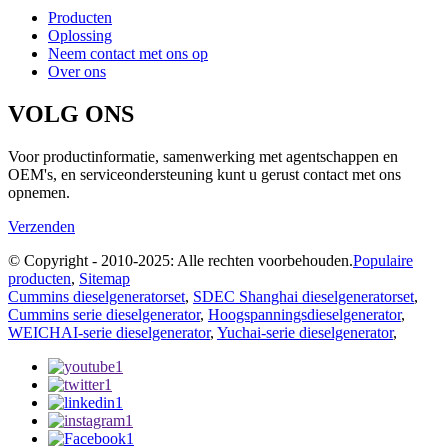
Producten
Oplossing
Neem contact met ons op
Over ons
VOLG ONS
Voor productinformatie, samenwerking met agentschappen en
OEM's, en serviceondersteuning kunt u gerust contact met ons
opnemen.
Verzenden
© Copyright - 2010-2025: Alle rechten voorbehouden.
Populaire
producten
,
Sitemap
Cummins dieselgeneratorset
,
SDEC Shanghai dieselgeneratorset
,
Cummins serie dieselgenerator
,
Hoogspanningsdieselgenerator
,
WEICHAI-serie dieselgenerator
,
Yuchai-serie dieselgenerator
,