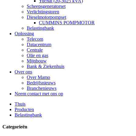
Yuchai (20-3025 kVA)
Scheepsgeneratorset
Verlichtingstoren
Dieselmotorpompset
CUMMINS POMPMOTOR
Belastingbank
Oplossing
Telecom
Datacentrum
Centrale
Olie en gas
Mijnbouw
Bank & Ziekenhuis
Over ons
Over Mamo
Bedrijfsnieuws
Branchenieuws
Neem contact met ons op
Thuis
Producten
Belastingbank
Categorieën