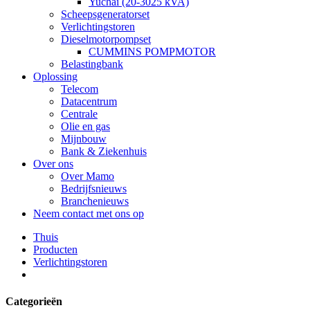
Yuchai (20-3025 kVA)
Scheepsgeneratorset
Verlichtingstoren
Dieselmotorpompset
CUMMINS POMPMOTOR
Belastingbank
Oplossing
Telecom
Datacentrum
Centrale
Olie en gas
Mijnbouw
Bank & Ziekenhuis
Over ons
Over Mamo
Bedrijfsnieuws
Branchenieuws
Neem contact met ons op
Thuis
Producten
Verlichtingstoren
Categorieën