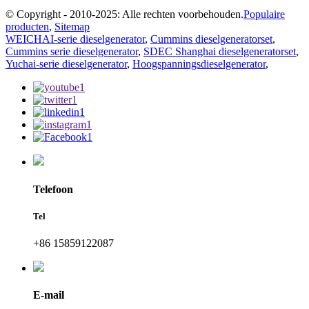
© Copyright - 2010-2025: Alle rechten voorbehouden.
Populaire
producten
,
Sitemap
WEICHAI-serie dieselgenerator
,
Cummins dieselgeneratorset
,
Cummins serie dieselgenerator
,
SDEC Shanghai dieselgeneratorset
,
Yuchai-serie dieselgenerator
,
Hoogspanningsdieselgenerator
,
Telefoon
Tel
+86 15859122087
E-mail