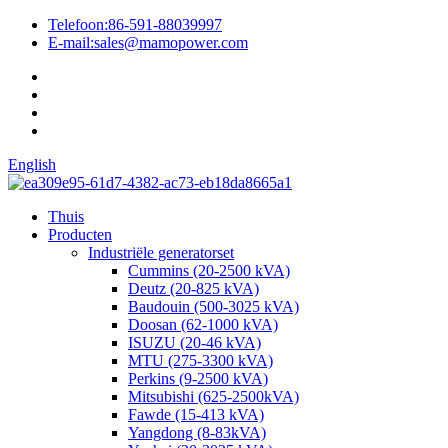
Telefoon:
86-591-88039997
E-mail:
sales@mamopower.com
English
Thuis
Producten
Industriële generatorset
Cummins (20-2500 kVA)
Deutz (20-825 kVA)
Baudouin (500-3025 kVA)
Doosan (62-1000 kVA)
ISUZU (20-46 kVA)
MTU (275-3300 kVA)
Perkins (9-2500 kVA)
Mitsubishi (625-2500kVA)
Fawde (15-413 kVA)
Yangdong (8-83kVA)