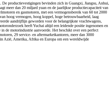
. De productievestigingen bevinden zich in Guangxi, Jiangsu, Anhui,
t ​​meer dan 20 miljard yuan en de jaarlijkse productiecapaciteit van
eselmotoren en gasmotoren, met een vermogensbereik van 60 tot 2000
n van hoog vermogen, hoog koppel, hoge betrouwbaarheid, laag
ereerde aandrijflijn geworden voor de belangrijkste vrachtwagens,
otoronderzoek heeft Yuchai altijd een leidende positie ingenomen en
 in de motorindustrie aanvoerde. Het beschikt over een perfect
smotoren, 29 service- en aftermarketkantoren, meer dan 3000
in Azië, Amerika, Afrika en Europa om een ​​wereldwijde