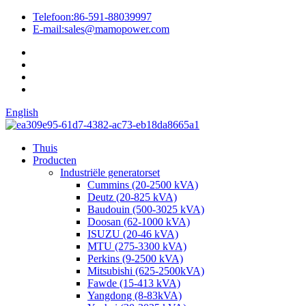
Telefoon:
86-591-88039997
E-mail:
sales@mamopower.com
English
Thuis
Producten
Industriële generatorset
Cummins (20-2500 kVA)
Deutz (20-825 kVA)
Baudouin (500-3025 kVA)
Doosan (62-1000 kVA)
ISUZU (20-46 kVA)
MTU (275-3300 kVA)
Perkins (9-2500 kVA)
Mitsubishi (625-2500kVA)
Fawde (15-413 kVA)
Yangdong (8-83kVA)