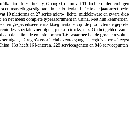
oofdkantoor in Yulin City, Guangxi, en omvat 11 dochterondernemingen
 en marketingvestigingen in het buitenland. De totale jaaromzet bedraag
vat 10 platforms en 27 series micro-, lichte, middelzware en zware di
od en het meest complete typeassortiment in China. Met hun kenmerke
heid en gespecialiseerde marktsegmentatie, zijn de producten de gepref
rales, speciale voertuigen, pick-up trucks, enz. Op het gebied van m
ed aan de nationale emissienormen 1-6, waarmee het de groene revolutie
fsvoertuigen, 12 regio's voor luchthaventoegang, 11 regio's voor scheep
China. Het heeft 16 kantoren, 228 serviceagenten en 846 servicepunten 