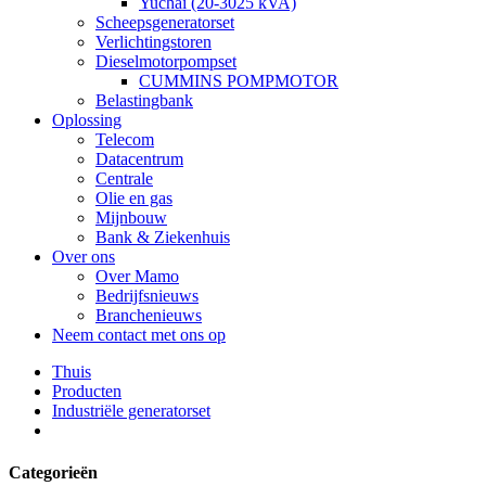
Yuchai (20-3025 kVA)
Scheepsgeneratorset
Verlichtingstoren
Dieselmotorpompset
CUMMINS POMPMOTOR
Belastingbank
Oplossing
Telecom
Datacentrum
Centrale
Olie en gas
Mijnbouw
Bank & Ziekenhuis
Over ons
Over Mamo
Bedrijfsnieuws
Branchenieuws
Neem contact met ons op
Thuis
Producten
Industriële generatorset
Categorieën