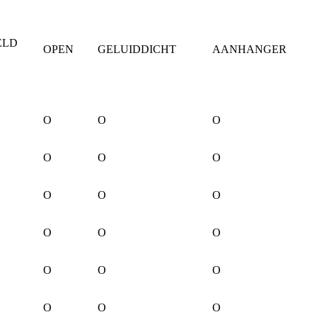
ELD
OPEN
GELUIDDICHT
AANHANGER
O
O
O
O
O
O
O
O
O
O
O
O
O
O
O
O
O
O