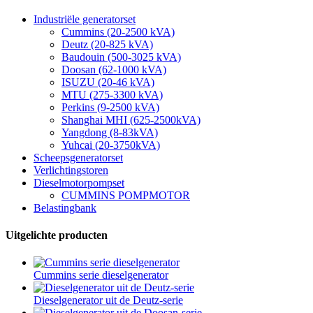
Industriële generatorset
Cummins (20-2500 kVA)
Deutz (20-825 kVA)
Baudouin (500-3025 kVA)
Doosan (62-1000 kVA)
ISUZU (20-46 kVA)
MTU (275-3300 kVA)
Perkins (9-2500 kVA)
Shanghai MHI (625-2500kVA)
Yangdong (8-83kVA)
Yuhcai (20-3750kVA)
Scheepsgeneratorset
Verlichtingstoren
Dieselmotorpompset
CUMMINS POMPMOTOR
Belastingbank
Uitgelichte producten
Cummins serie dieselgenerator
Dieselgenerator uit de Deutz-serie