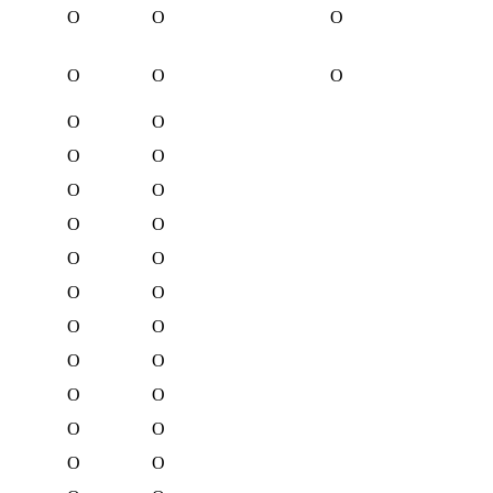
O
O
O
O
O
O
O
O
O
O
O
O
O
O
O
O
O
O
O
O
O
O
O
O
O
O
O
O