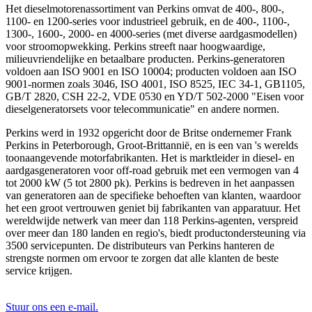
Het dieselmotorenassortiment van Perkins omvat de 400-, 800-,
1100- en 1200-series voor industrieel gebruik, en de 400-, 1100-,
1300-, 1600-, 2000- en 4000-series (met diverse aardgasmodellen)
voor stroomopwekking. Perkins streeft naar hoogwaardige,
milieuvriendelijke en betaalbare producten. Perkins-generatoren
voldoen aan ISO 9001 en ISO 10004; producten voldoen aan ISO
9001-normen zoals 3046, ISO 4001, ISO 8525, IEC 34-1, GB1105,
GB/T 2820, CSH 22-2, VDE 0530 en YD/T 502-2000 "Eisen voor
dieselgeneratorsets voor telecommunicatie" en andere normen.
Perkins werd in 1932 opgericht door de Britse ondernemer Frank
Perkins in Peterborough, Groot-Brittannië, en is een van 's werelds
toonaangevende motorfabrikanten. Het is marktleider in diesel- en
aardgasgeneratoren voor off-road gebruik met een vermogen van 4
tot 2000 kW (5 tot 2800 pk). Perkins is bedreven in het aanpassen
van generatoren aan de specifieke behoeften van klanten, waardoor
het een groot vertrouwen geniet bij fabrikanten van apparatuur. Het
wereldwijde netwerk van meer dan 118 Perkins-agenten, verspreid
over meer dan 180 landen en regio's, biedt productondersteuning via
3500 servicepunten. De distributeurs van Perkins hanteren de
strengste normen om ervoor te zorgen dat alle klanten de beste
service krijgen.
Stuur ons een e-mail.