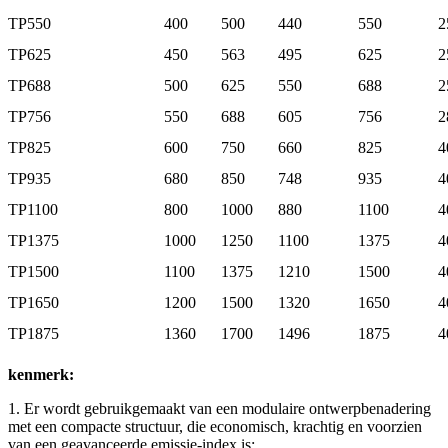
TP550
400
500
440
550
2
TP625
450
563
495
625
2
TP688
500
625
550
688
2
TP756
550
688
605
756
2
TP825
600
750
660
825
4
TP935
680
850
748
935
4
TP1100
800
1000
880
1100
4
TP1375
1000
1250
1100
1375
4
TP1500
1100
1375
1210
1500
4
TP1650
1200
1500
1320
1650
4
TP1875
1360
1700
1496
1875
4
kenmerk:
1. Er wordt gebruikgemaakt van een modulaire ontwerpbenadering
met een compacte structuur, die economisch, krachtig en voorzien
van een geavanceerde emissie-index is;