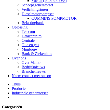
Yuchai (20-3025 kVA)
Scheepsgeneratorset
Verlichtingstoren
Dieselmotorpompset
CUMMINS POMPMOTOR
Belastingbank
Oplossing
Telecom
Datacentrum
Centrale
Olie en gas
Mijnbouw
Bank & Ziekenhuis
Over ons
Over Mamo
Bedrijfsnieuws
Branchenieuws
Neem contact met ons op
Thuis
Producten
Industriële generatorset
Categorieën