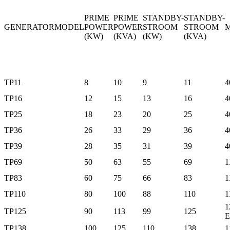
PRIME
PRIME
STANDBY-
STANDBY-
GENERATORMODEL
POWER
POWER
STROOM
STROOM
(KW)
(KVA)
(KW)
(KVA)
TP11
8
10
9
11
4
TP16
12
15
13
16
4
TP25
18
23
20
25
4
TP36
26
33
29
36
4
TP39
28
35
31
39
4
TP69
50
63
55
69
1
TP83
60
75
66
83
1
TP110
80
100
88
110
1
1
TP125
90
113
99
125
E
TP138
100
125
110
138
1