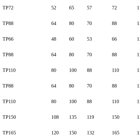
TP72
52
65
57
72
1
TP88
64
80
70
88
1
TP66
48
60
53
66
1
TP88
64
80
70
88
1
TP110
80
100
88
110
1
TP88
64
80
70
88
1
TP110
80
100
88
110
1
TP150
108
135
119
150
1
TP165
120
150
132
165
1