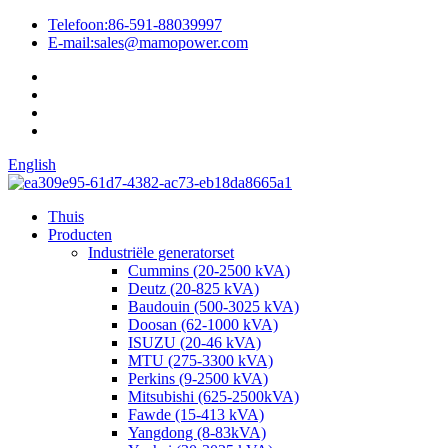
Telefoon:
86-591-88039997
E-mail:
sales@mamopower.com
English
Thuis
Producten
Industriële generatorset
Cummins (20-2500 kVA)
Deutz (20-825 kVA)
Baudouin (500-3025 kVA)
Doosan (62-1000 kVA)
ISUZU (20-46 kVA)
MTU (275-3300 kVA)
Perkins (9-2500 kVA)
Mitsubishi (625-2500kVA)
Fawde (15-413 kVA)
Yangdong (8-83kVA)