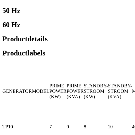
50 Hz
60 Hz
Productdetails
Productlabels
PRIME
PRIME
STANDBY-
STANDBY-
GENERATORMODEL
POWER
POWER
STROOM
STROOM
(KW)
(KVA)
(KW)
(KVA)
TP10
7
9
8
10
4