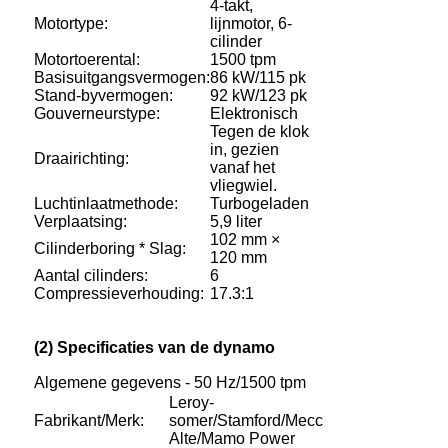
4-takt,
Motortype:
lijnmotor, 6-
cilinder
Motortoerental:
1500 tpm
Basisuitgangsvermogen:
86 kW/115 pk
Stand-byvermogen:
92 kW/123 pk
Gouverneurstype:
Elektronisch
Tegen de klok
in, gezien
Draairichting:
vanaf het
vliegwiel.
Luchtinlaatmethode:
Turbogeladen
Verplaatsing:
5,9 liter
102 mm ×
Cilinderboring * Slag:
120 mm
Aantal cilinders:
6
Compressieverhouding:
17.3:1
(2) Specificaties van de dynamo
Algemene gegevens - 50 Hz/1500 tpm
Leroy-
Fabrikant/Merk:
somer/Stamford/Mecc
Alte/Mamo Power