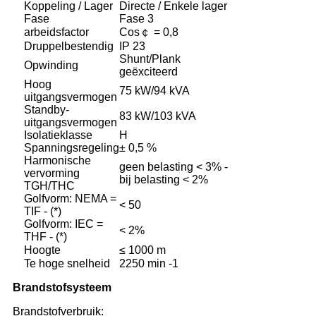
Koppeling / Lager
Directe / Enkele lager
Fase
Fase 3
arbeidsfactor
Cos￠ = 0,8
Druppelbestendig
IP 23
Shunt/Plank
Opwinding
geëxciteerd
Hoog
75 kW/94 kVA
uitgangsvermogen
Standby-
83 kW/103 kVA
uitgangsvermogen
Isolatieklasse
H
Spanningsregeling
± 0,5 %
Harmonische
geen belasting < 3% -
vervorming
bij belasting < 2%
TGH/THC
Golfvorm: NEMA =
< 50
TIF - (*)
Golfvorm: IEC =
< 2%
THF - (*)
Hoogte
≤ 1000 m
Te hoge snelheid
2250 min -1
Brandstofsysteem
Brandstofverbruik: