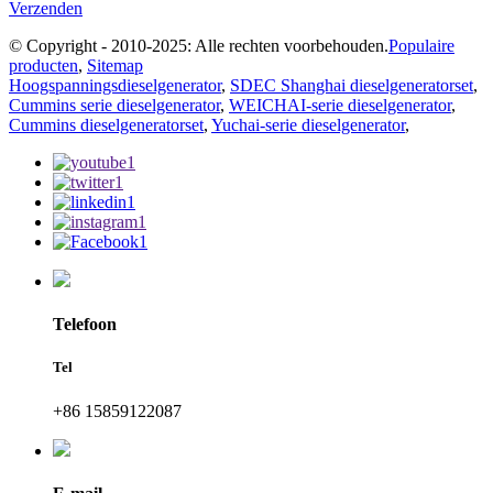
Verzenden
© Copyright - 2010-2025: Alle rechten voorbehouden.
Populaire
producten
,
Sitemap
Hoogspanningsdieselgenerator
,
SDEC Shanghai dieselgeneratorset
,
Cummins serie dieselgenerator
,
WEICHAI-serie dieselgenerator
,
Cummins dieselgeneratorset
,
Yuchai-serie dieselgenerator
,
Telefoon
Tel
+86 15859122087