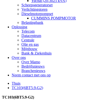
Yuchai (20-3025 kVA)
Scheepsgeneratorset
Verlichtingstoren
Dieselmotorpompset
CUMMINS POMPMOTOR
Belastingbank
Oplossing
Telecom
Datacentrum
Centrale
Olie en gas
Mijnbouw
Bank & Ziekenhuis
Over ons
Over Mamo
Bedrijfsnieuws
Branchenieuws
Neem contact met ons op
Thuis
TC103(6BT5.9-G2)
TC103(6BT5.9-G2)