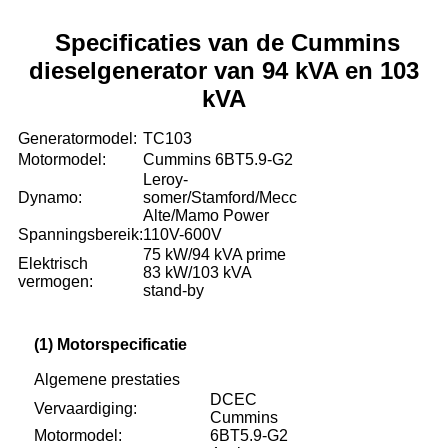
Specificaties van de Cummins
dieselgenerator van 94 kVA en 103
kVA
Generatormodel:
TC103
Motormodel:
Cummins 6BT5.9-G2
Leroy-
Dynamo:
somer/Stamford/Mecc
Alte/Mamo Power
Spanningsbereik:
110V-600V
75 kW/94 kVA prime
Elektrisch
83 kW/103 kVA
vermogen:
stand-by
(1) Motorspecificatie
Algemene prestaties
DCEC
Vervaardiging:
Cummins
Motormodel:
6BT5.9-G2