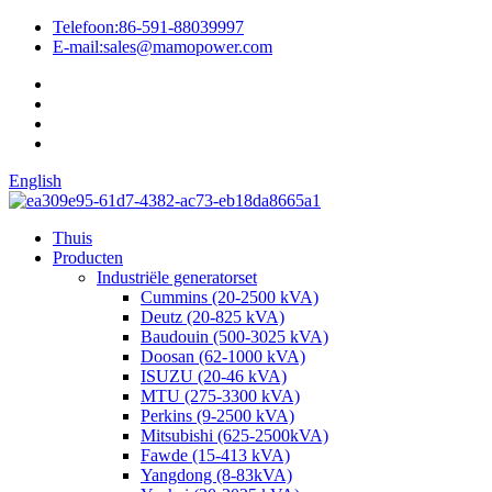
Telefoon:
86-591-88039997
E-mail:
sales@mamopower.com
English
Thuis
Producten
Industriële generatorset
Cummins (20-2500 kVA)
Deutz (20-825 kVA)
Baudouin (500-3025 kVA)
Doosan (62-1000 kVA)
ISUZU (20-46 kVA)
MTU (275-3300 kVA)
Perkins (9-2500 kVA)
Mitsubishi (625-2500kVA)
Fawde (15-413 kVA)
Yangdong (8-83kVA)