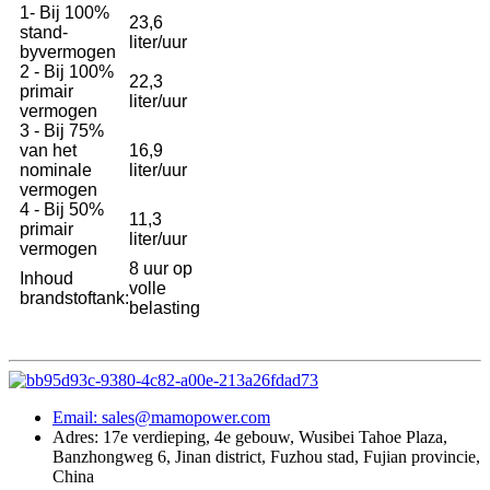
1- Bij 100%
23,6
stand-
liter/uur
byvermogen
2 - Bij 100%
22,3
primair
liter/uur
vermogen
3 - Bij 75%
van het
16,9
nominale
liter/uur
vermogen
4 - Bij 50%
11,3
primair
liter/uur
vermogen
8 uur op
Inhoud
volle
brandstoftank:
belasting
Email: sales@mamopower.com
Adres: 17e verdieping, 4e gebouw, Wusibei Tahoe Plaza,
Banzhongweg 6, Jinan district, Fuzhou stad, Fujian provincie,
China