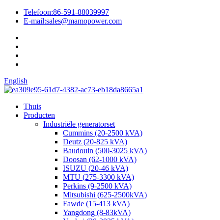
Telefoon:
86-591-88039997
E-mail:
sales@mamopower.com
English
Thuis
Producten
Industriële generatorset
Cummins (20-2500 kVA)
Deutz (20-825 kVA)
Baudouin (500-3025 kVA)
Doosan (62-1000 kVA)
ISUZU (20-46 kVA)
MTU (275-3300 kVA)
Perkins (9-2500 kVA)
Mitsubishi (625-2500kVA)
Fawde (15-413 kVA)
Yangdong (8-83kVA)