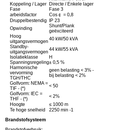
Koppeling / Lager
Directe / Enkele lager
Fase
Fase 3
arbeidsfactor
Cos￠ = 0,8
Druppelbestendig
IP 23
Shunt/Plank
Opwinding
geëxciteerd
Hoog
40 kW/50 kVA
uitgangsvermogen
Standby-
44 kW/55 kVA
uitgangsvermogen
Isolatieklasse
H
Spanningsregeling
± 0,5 %
Harmonische
geen belasting < 3% -
vervorming
bij belasting < 2%
TGH/THC
Golfvorm: NEMA =
< 50
TIF - (*)
Golfvorm: IEC =
< 2%
THF - (*)
Hoogte
≤ 1000 m
Te hoge snelheid
2250 min -1
Brandstofsysteem
Brandstofverbruik: