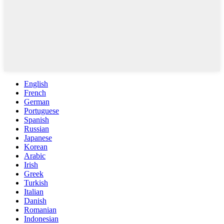
English
French
German
Portuguese
Spanish
Russian
Japanese
Korean
Arabic
Irish
Greek
Turkish
Italian
Danish
Romanian
Indonesian