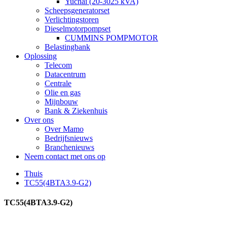
Yuchai (20-3025 kVA)
Scheepsgeneratorset
Verlichtingstoren
Dieselmotorpompset
CUMMINS POMPMOTOR
Belastingbank
Oplossing
Telecom
Datacentrum
Centrale
Olie en gas
Mijnbouw
Bank & Ziekenhuis
Over ons
Over Mamo
Bedrijfsnieuws
Branchenieuws
Neem contact met ons op
Thuis
TC55(4BTA3.9-G2)
TC55(4BTA3.9-G2)