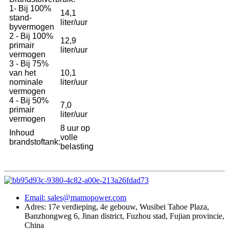
1- Bij 100%
14,1
stand-
liter/uur
byvermogen
2 - Bij 100%
12,9
primair
liter/uur
vermogen
3 - Bij 75%
van het
10,1
nominale
liter/uur
vermogen
4 - Bij 50%
7,0
primair
liter/uur
vermogen
8 uur op
Inhoud
volle
brandstoftank:
belasting
Email: sales@mamopower.com
Adres: 17e verdieping, 4e gebouw, Wusibei Tahoe Plaza,
Banzhongweg 6, Jinan district, Fuzhou stad, Fujian provincie,
China