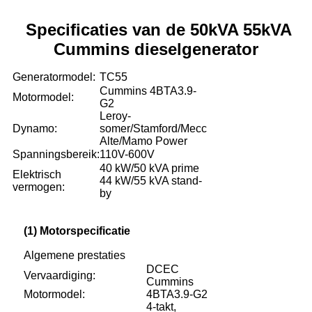
Specificaties van de 50kVA 55kVA
Cummins dieselgenerator
Generatormodel:
TC55
Cummins 4BTA3.9-
Motormodel:
G2
Leroy-
Dynamo:
somer/Stamford/Mecc
Alte/Mamo Power
Spanningsbereik:
110V-600V
40 kW/50 kVA prime
Elektrisch
44 kW/55 kVA stand-
vermogen:
by
(1) Motorspecificatie
Algemene prestaties
DCEC
Vervaardiging:
Cummins
Motormodel:
4BTA3.9-G2
4-takt,