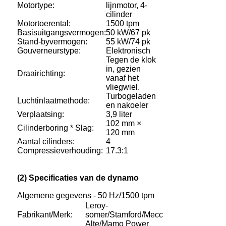
Motortype:
lijnmotor, 4-
cilinder
Motortoerental:
1500 tpm
Basisuitgangsvermogen:
50 kW/67 pk
Stand-byvermogen:
55 kW/74 pk
Gouverneurstype:
Elektronisch
Tegen de klok
in, gezien
Draairichting:
vanaf het
vliegwiel.
Turbogeladen
Luchtinlaatmethode:
en nakoeler
Verplaatsing:
3,9 liter
102 mm ×
Cilinderboring * Slag:
120 mm
Aantal cilinders:
4
Compressieverhouding:
17.3:1
(2) Specificaties van de dynamo
Algemene gegevens - 50 Hz/1500 tpm
Leroy-
Fabrikant/Merk:
somer/Stamford/Mecc
Alte/Mamo Power